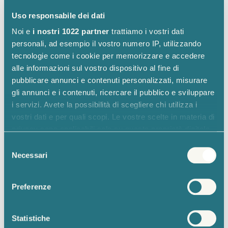
Dove fare la pennichella in estate
Uso responsabile dei dati
Pare che il pisolino migliore nel pomeriggio sia
Noi e
i nostri 1022 partner
trattiamo i vostri dati
quello fatto sul divano, a patto – naturalmente –
personali, ad esempio il vostro numero IP, utilizzando
tecnologie come i cookie per memorizzare e accedere
che sia comodo.
Specialmente in estate
, sdraiarsi a
alle informazioni sul vostro dispositivo al fine di
riposare su un
fresco
materasso
, meglio ancora se
pubblicare annunci e contenuti personalizzati, misurare
accarezzati da una leggera brezza, è un toccasana
gli annunci e i contenuti, ricercare il pubblico e sviluppare
per affrontare al meglio un pomeriggio di afa e
i servizi. Avete la possibilità di scegliere chi utilizza i
lavoro. Provare per credere!
vostri dati e per quali scopi. Le vostre scelte in materia di
privacy sono applicabili solo su questa proprietà digitale
in cui avete effettuato le vostre scelte. È possibile
Selezione
modificare o revocare il proprio consenso in qualsiasi
Necessari
del
momento dalla Dichiarazione sui cookie o facendo clic
consenso
sull'icona di attivazione della privacy.
Preferenze
Con il tuo consenso, vorremmo anche:
raccogliere informazioni sulla tua posizione
Statistiche