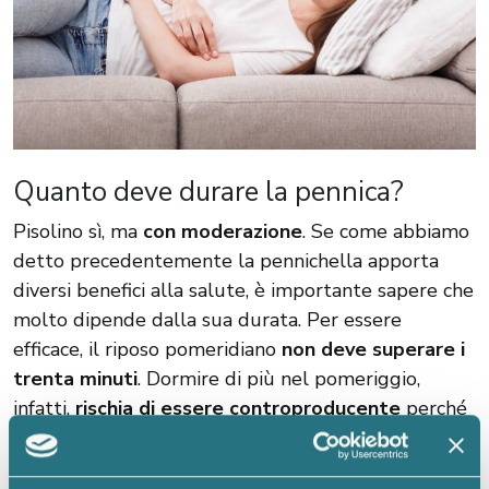
Quanto deve durare la pennica?
Pisolino sì, ma
con
moderazione
. Se come abbiamo
detto precedentemente la pennichella apporta
diversi benefici alla salute, è importante sapere che
molto dipende dalla sua durata. Per essere
efficace, il riposo pomeridiano
non deve superare i
trenta minuti
. Dormire di più nel pomeriggio,
infatti,
rischia di essere controproducente
perché
può alterare il naturale ritmo sonno-veglia e far sì
che dormire la notte risulti più difficile.