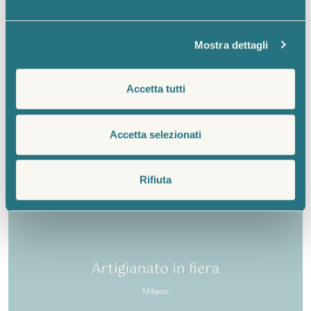
attivamente alla ricerca di caratteristiche specifiche
(impronte digitali).
Mostra dettagli
Approfondisci come vengono elaborati i tuoi dati personali
e imposta le tue preferenze nella
sezione dettagli
. Puoi
FIERE E STAND
modificare o ritirare il tuo consenso in qualsiasi momento
Fiera Mida Firenze
Accetta tutti
dalla Dichiarazione sui cookie.
Dal 25 aprile al 3 maggio 2026
Utilizziamo i cookie per personalizzare contenuti ed
Accetta selezionati
28.04.2026
annunci, per fornire funzionalità dei social media e per
analizzare il nostro traffico. Condividiamo inoltre
informazioni sul modo in cui utilizza il nostro sito con i
Rifiuta
nostri partner che si occupano di analisi dei dati web,
pubblicità e social media, i quali potrebbero combinarle
con altre informazioni che ha fornito loro o che hanno
raccolto dal suo utilizzo dei loro servizi.