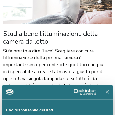
Studia bene l’illuminazione della
camera da letto
Si fa presto a dire “luce”. Scegliere con cura
l’illuminazione della propria camera è
importantissimo per conferirle quel tocco in più
indispensabile a creare l’atmosfera giusta per il
riposo. Una singola lampada sul soffitto è da
evitare, perché l’intensità della luce può rivelarsi
eccessiva e disturbare la vista nei momenti che
precedono il sonno. Per illuminare al meglio la
camera da letto, scegli lampade da pavimento, che
Uso responsabile dei dati
emanano una luce meno diretta. Anche la luce sui