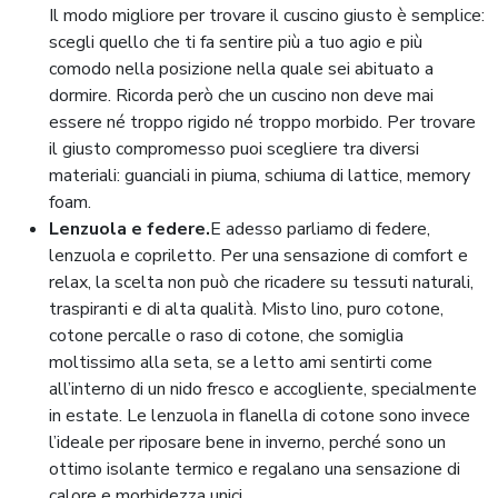
Il modo migliore per trovare il cuscino giusto è semplice:
scegli quello che ti fa sentire più a tuo agio e più
comodo nella posizione nella quale sei abituato a
dormire. Ricorda però che un cuscino non deve mai
essere né troppo rigido né troppo morbido. Per trovare
il giusto compromesso puoi scegliere tra diversi
materiali: guanciali in piuma, schiuma di lattice, memory
foam.
Lenzuola e federe.
E adesso parliamo di federe,
lenzuola e copriletto. Per una sensazione di comfort e
relax, la scelta non può che ricadere su tessuti naturali,
traspiranti e di alta qualità. Misto lino, puro cotone,
cotone percalle o raso di cotone, che somiglia
moltissimo alla seta, se a letto ami sentirti come
all’interno di un nido fresco e accogliente, specialmente
in estate. Le lenzuola in flanella di cotone sono invece
l’ideale per riposare bene in inverno, perché sono un
ottimo isolante termico e regalano una sensazione di
calore e morbidezza unici.